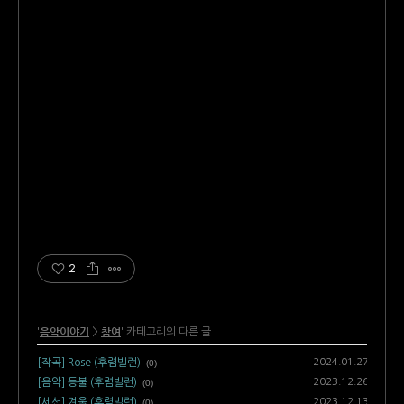
2
음악이야기
참여
'
>
' 카테고리의 다른 글
2024.01.27
[작곡] Rose (후렴빌런)
(0)
2023.12.26
[음악] 등불 (후렴빌런)
(0)
2023.12.13
[세션] 겨울 (후렴빌런)
(0)