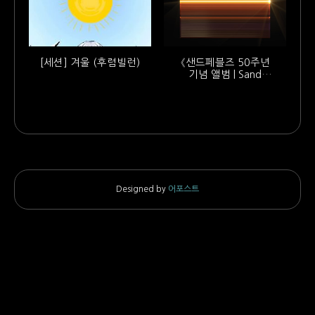
[세션] 겨울 (후렴빌런)
《샌드페블즈 50주년
기념 앨범 | Sand
Pebbles Golden
Jubilee Album》
Designed by
어포스트