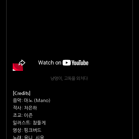
냥멍이, 고독을 외치다
[Credits]
음악: 마노 (Mano)
작사: 차은하
조교: 이즌
일러스트: 참돌게
영상: 핑크버드
노래: 유니, 시유