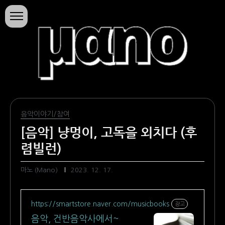
본문 바로가기
마노의 소행성
음악이야기/참여
[음악] 냥멍이, 고독을 외치다 (후
렴빌런)
마노 (Mano)
2023. 12. 17.
https://smartstore.naver.com/musicbooks
광고
음악, 건반음악사에서~