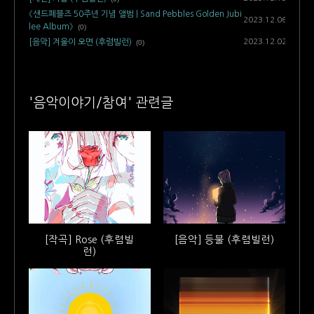
《샌드페블즈 50주년 기념 앨범 | Sand Pebbles Golden Jubi
2023.12.06
lee Album》
(0)
2023.12.02
[음악] 겨울이 오면 (후렴빌런)
(0)
'음악이야기/참여' 관련글
[작곡] Rose (후렴빌
[음악] 등불 (후렴빌런)
런)