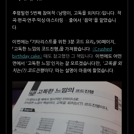
후렴빌런 5번째 참여작 〈냥멍이, 고독을 외치다〉입니다. 작
곡·편곡·연주·믹싱·마스터링… 줄여서 '음악'을 맡았습니
다.
이번에는 『기타리스트를 위한 3분 코드 요리』 90페이지,
「고독한 느낌의 코드진행」을 가져왔습니다.
〈Crushed
birthday cake〉
때도 참고했던 그 책입니다.
이번에도 어떤
면에서 '고독한 느낌'인지는 잘 모르겠습니다만,
'고독을 외
치는(?) 코드진행이다.'
라는 설명이 마음에 들었습니다.