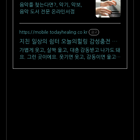
음악를 찾는다면?, 악기, 악보,
음악 도서 전문 온라인서점
https://mobile.todayhealing.co.kr
광고
지친 일상의 쉼터 오늘의힐링 감성충전 하
루 5분 힐링타임
가볍게 웃고, 살짝 울고, 대충 감동받고 나가도 돼
요. 그런 곳이에요. 웃기면 웃고, 감동이면 울고,
아니면 그냥 눕고 가세요.