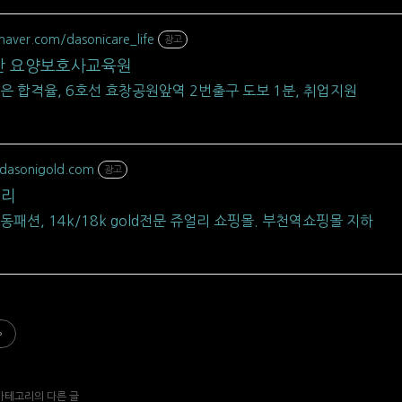
.naver.com/dasonicare_life
광고
산 요양보호사교육원
은 합격율, 6호선 효창공원앞역 2번출구 도보 1분, 취업지원
dasonigold.com
광고
얼리
동패션, 14k/18k gold전문 쥬얼리 쇼핑몰. 부천역쇼핑몰 지하
 카테고리의 다른 글