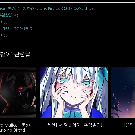
Mujica - 黒のバースデイ(Kuro no Birthday) 【彩叫 COVER】
(0)
(후렴빌런)
(0)
)
(0)
을 외치다 (후렴빌런)
(2)
)
(0)
참여' 관련글
Ave Mujica - 黒の
[세션] 내 잘못이야 (후렴빌런)
[음악
 no Birthday)