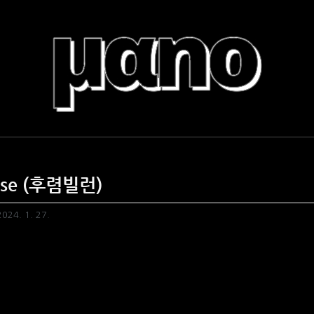
마노의 소행성
ose (후렴빌런)
024. 1. 27.