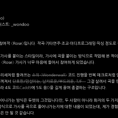
no)
스트: _wondoo
참여작 〈Rose〉입니다. 작곡·기타연주·조교·미디프로그래밍·믹싱 정도로
가사를 붙이는 스타일이라, 가사에 곡을 붙이는 방식으로 작업해 본 적
 〈Rose〉 가사가 너무 마음에 들어서 참여하게 되었습니다.
클리셰처럼 돌려쓰는
소위 〈Wonderwall〉
코드 진행을 반복 매크로처럼 
느껴져서
단호한/망설이는, 날카로운/부드러운, T/F…
그걸 살려서 곡을 
라 4도 코드
Cadd9
에 5도 음
D
을 길게 끌며 종결하는 구조입니다.
어나가는 방식은 듀엣의 그것입니다만, 두 사람이 아니라 화자의 두 가지
방식으로 가사를 곡으로 풀어나가는지에 대한 내용이 되었는데, 제가 경험
은 안 될 것 같습니다.