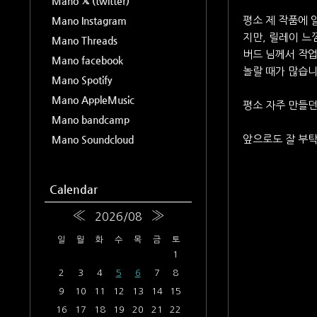
Mano 𝕏 (twitter)
Mano Instagram
평소 제 작품에 
지만, 릴레이 느
Mano Threads
버드 님께서 작업
Mano facebook
놀랄 때가 많습니
Mano Spotify
Mano AppleMusic
평소 자주 만들
Mano bandcamp
Mano Soundcloud
앞으로도 잘 부
Calendar
«
»
2026/08
일
월
화
수
목
금
토
1
2
3
4
5
6
7
8
9
10
11
12
13
14
15
16
17
18
19
20
21
22