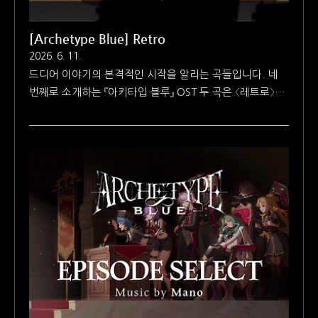
[Archetype Blue] Retro
2026. 6. 11.
드디어 이야기의 본격적인 시작을 알리는 곡들입니다. 네
번째로 소개하는 『아키타입 블루』 OST 두 곡은 〈레트로〉와
이 곡의 편집 음원 〈레트로 루프〉입니다. [Archetype Blue]
Retro Loop 〈레트로 루프〉는 스토리 도입부의 라디오에
서 흘러나오는 곡으로, 데모 버전에서 공개된 1막 스토리의
유일한 극중 음악(Diegetic Music)입니다. [Archetype
Blue] Retro 〈레트로〉는 1막 임무의 본격적인 시작을 알
리는 기타 연주곡입니다. 〈레트로 루프〉의 답답한 현실에서
신나는 모험으로 넘어가는 것 같은 연출과 함께 나오는 곡
인데, 개인적으로는 작업하면서 힘들었던 곡을 뽑아 보라면
세 손가락 안에는 드는 곡이라 시네마틱에서 〈레트로〉가 흘
러나올 때 새삼 감회가 새로웠습니다..