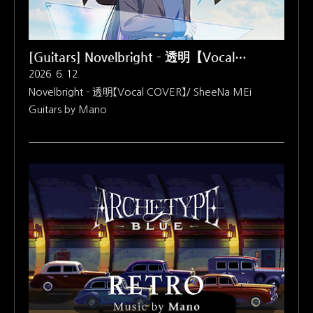
작하실 텐데,..
[Guitars] Novelbright - 透明【Vocal
COVER】/ SheeNa MEi
2026. 6. 12.
Novelbright - 透明【Vocal COVER】/ SheeNa MEi
Guitars by Mano