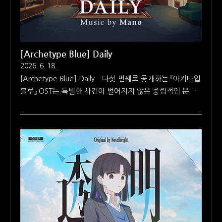
니, 제가 가지고 있는 블루스 주니어 앰프랑 상당히 비슷..
[Archetype Blue] Daily
2026. 6. 18.
[Archetype Blue] Daily 다섯 번째로 공개하는 『아키타입
블루』 OST는 특별한 사건이 벌어지지 않은 중립적인 분위
기의 〈일상〉입니다. 정신력 관리를 해야 하는 게임에서 이
런 말을 하자니 좀 기분이 이상하긴 합니다만 드디어 저에
게도 어디 가서 내세울 만한 멍하니 틀어놓고 있어도 SAN
치가 깎이지 않는 곡이 생겼습니다. 개인적으로는 완급 조
절로 들어간 로파이 부분이 잘 나와서 마음에 듭니다. 일단
은 『아키타입 블루』 데모 1막 스토리를 따라가면서 곡을 공
개하고 있는데, 〈일상〉을 듣기 위해서는 전투를 하고 넘어
와야 해서 순서에 대한 고민이 조금 있었습니다. 일단은 시
나리오 쪽을 조금 더 따라가 보도록 하겠습니다. 스토리를
다 보셨다면 다음에 공개할 악곡과 배경 이미지를 대충 짐