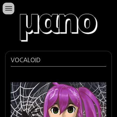
본문 바로가기
마노의 소행성
VOCALOID