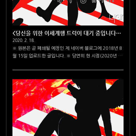
나의 집을 주린 배를 움켜잡고 홀로 지킨 지 오래 반짝이는
빛과 이..
<당신을 위한 이세계행 트럭이 대기 중입니다>
사족
2020. 2. 18.
※ 원본은 곧 폐쇄될 예정인 제 네이버 블로그에 2018년 8
월 15일 업로드한 글입니다. ※ 당연히 현 시점(2020년 2
월 18일)의 저와 과거의 저는 물질적으로든 정신적으로든
다른 점이 있습니다. 하지만 기존에 쓴 글을 보존하는 의미
로 원문을 그대로 복사해서 붙여넣기 했습니다. 아래 글을
읽을 때 참고해주시기 바랍니다. 마노 (Mano) - 당신을 위
한 이세계행 트럭이 대기 중입니다 (feat. UNI) 지난 2주 동
안 자작곡 만드느라 바빠서 다른 일에는 소홀했습니다. '겨
우 이런 거나 만드는 주제에...'라고 생각하신다면 어쩔 수
없지만, 이래 봬도 제가 이 블로그 하면서 최고 메인으로 생
각하는 게 작곡입니다. 이번 곡 는 '나도 할 수 있어!' 정도
의 마음가짐으로 시작해서, '할 수 있을까?'를..